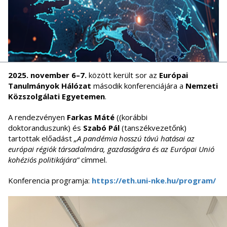
2025. november 6–7.
között került sor az
Európai
Tanulmányok Hálózat
második konferenciájára a
Nemzeti
Közszolgálati Egyetemen
.
A rendezvényen
Farkas Máté
((korábbi
doktoranduszunk) és
Szabó Pál
(tanszékvezetőnk)
tartottak előadást
„A pandémia hosszú távú hatásai az
európai régiók társadalmára, gazdaságára és az Európai Unió
kohéziós politikájára”
címmel.
Konferencia programja:
https://eth.uni-nke.hu/program/