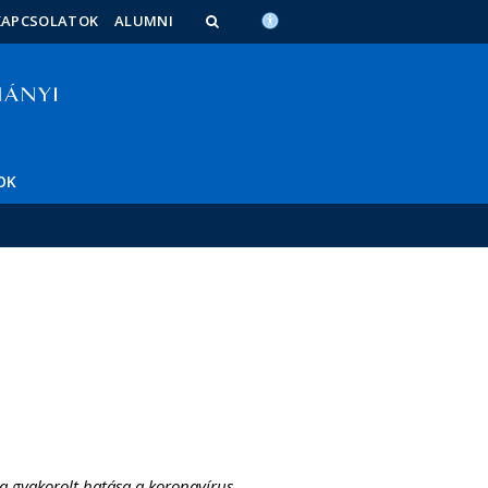
KAPCSOLATOK
ALUMNI
OK
cra gyakorolt hatása a koronavírus