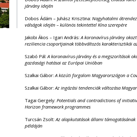
járvány idején
Dobos Ádám – Juhász Krisztina:
Nagyhatalmi átrendező
válságok idején – különös tekintettel Kína szerepére
Jakobi Ákos – Igari András:
A koronavírus-járvány okozt
reziliencia csoportjainak többváltozós karakterisztikái
Szabó Pál:
A koronavírus-járvány és a megszorítások ok
gazdasági hatásai az Európai Unióban
Szalkai Gábor:
A közúti forgalom Magyarországon a Co
Szalkai Gábor:
Az ingázási tendenciák változása Magyar
Tagai Gergely:
Potentials and contradictions of initiati
Horizon framework programmes
Turcsán Zsolt:
Az alapkutatások állami támogatásának t
példáján