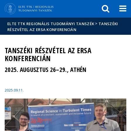
Események
ELTE a
Hírek
sajtóban
>
ELTE TTK REGIONÁLIS TUDOMÁNYI TANSZÉK
TANSZÉKI
RÉSZVÉTEL AZ ERSA KONFERENCIÁN
TANSZÉKI RÉSZVÉTEL AZ ERSA
KONFERENCIÁN
2025. AUGUSZTUS 26–29., ATHÉN
2025.09.11.