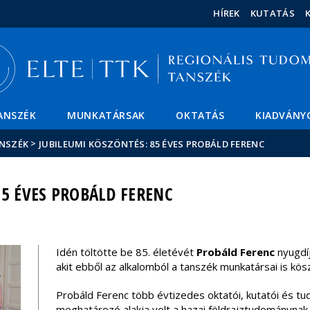
Események
ELTE a
Hírek
HÍREK
KUTATÁS
sajtóban
ANSZÉK
MUNKATÁRSAK
OKTATÁS
KIADVÁNY
>
ANSZÉK
JUBILEUMI KÖSZÖNTÉS: 85 ÉVES PROBÁLD FERENC
85 ÉVES PROBÁLD FERENC
Idén töltötte be 85. életévét
Probáld Ferenc
nyugdíj
akit ebből az alkalomból a tanszék munkatársai is kös
Probáld Ferenc több évtizedes oktatói, kutatói és 
meghatározó alakja volt a hazai földrajztudománynak