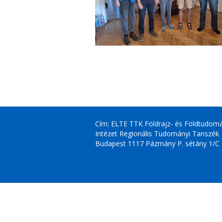
Cím: ELTE TTK Földrajz- és Földtudom
Intézet Regionális Tudományi Tanszék
Budapest 1117 Pázmány P. sétány 1/C