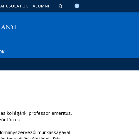
KAPCSOLATOK
ALUMNI
OK
as kollégánk, professor emeritus,
zöntöttek.
tudományszervezői munkásságával
 és tanszékünk életének. Bár