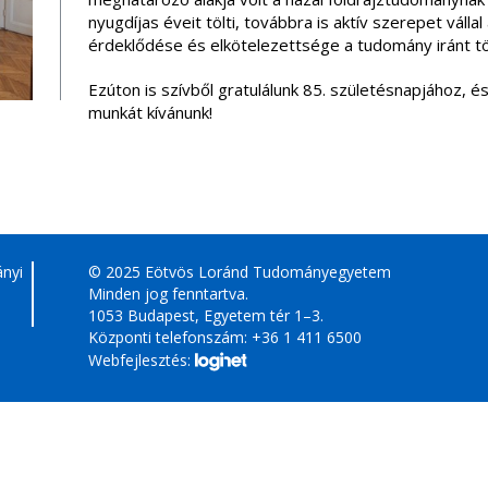
nyugdíjas éveit tölti, továbbra is aktív szerepet válla
érdeklődése és elkötelezettsége a tudomány iránt tö
Ezúton is szívből gratulálunk 85. születésnapjához, é
munkát kívánunk!
ányi
© 2025 Eötvös Loránd Tudományegyetem
Minden jog fenntartva.
1053 Budapest, Egyetem tér 1–3.
Központi telefonszám: +36 1 411 6500
Webfejlesztés: