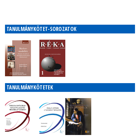
TANULMÁNYKÖTET-SOROZATOK
TANULMÁNYKÖTETEK