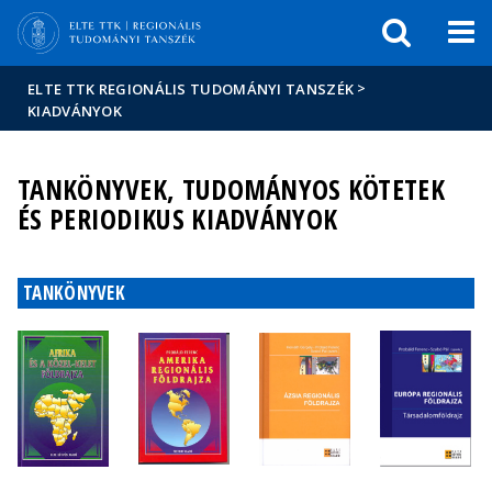
Események
ELTE a
Hírek
sajtóban
>
ELTE TTK REGIONÁLIS TUDOMÁNYI TANSZÉK
KIADVÁNYOK
TANKÖNYVEK, TUDOMÁNYOS KÖTETEK
ÉS PERIODIKUS KIADVÁNYOK
TANKÖNYVEK