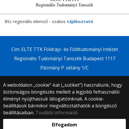
BSc regionális elemző - szakos
tájékoztató
Cím: ELTE TTK Földrajz- és Földtudományi Intézet
Regionális Tudományi Tanszék Budapest 1117
Pázmány P. sétány 1/C
A weboldalon „cookie”-kat („sütiket”) használunk, hogy
biztonságos böngészés mellett a legjobb felhasználói
© 2025 Eötvös Loránd Tudományegyetem
élményt nyújthassuk látogatóinknak. A cookie-
Minden jog fenntartva.
beállítások bármikor megváltoztathatók a böngésző
1053 Budapest, Egyetem tér 1–3.
Központi telefonszám: +36 1 411 6500
beállításaiban.
További információ
Webfejlesztés:
Elfogadom