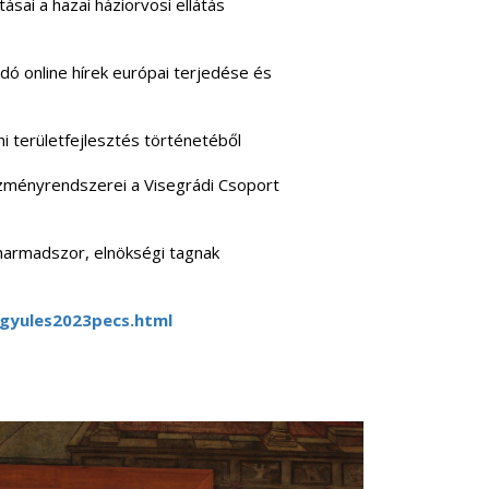
ásai a hazai háziorvosi ellátás
dó online hírek európai terjedése és
i területfejlesztés történetéből
ézményrendszerei a Visegrádi Csoport
 harmadszor, elnökségi tagnak
gyules2023pecs.html