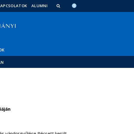
KAPCSOLATOK
ALUMNI
OK
ÁN
iáján
és vándorgyűlése Pécsett került