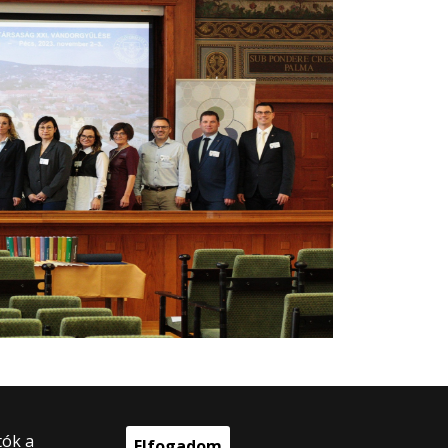
tók a
Elfogadom