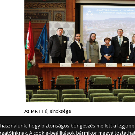
Az MRTT új elnöksége
) használunk, hogy biztonságos böngészés mellett a legjobb
ogatóinknak. A cookie-beállítások bármikor megváltoztatha