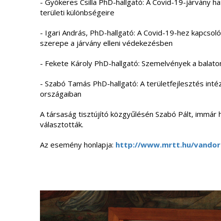
- Gyökeres Csilla PhD-hallgató: A Covid-19-járvány hat
területi különbségeire
- Igari András, PhD-hallgató: A Covid-19-hez kapcsoló
szerepe a járvány elleni védekezésben
- Fekete Károly PhD-hallgató: Szemelvények a balaton
- Szabó Tamás PhD-hallgató: A területfejlesztés int
országaiban
A társaság tisztújító közgyűlésén Szabó Pált, immár
választották.
Az esemény honlapja:
http://www.mrtt.hu/
vandor