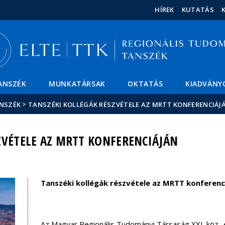
Események
ELTE a
Hírek
HÍREK
KUTATÁS
sajtóban
ANSZÉK
MUNKATÁRSAK
OKTATÁS
KIADVÁNY
>
ANSZÉK
TANSZÉKI KOLLÉGÁK RÉSZVÉTELE AZ MRTT KONFERENCIÁJ
ZVÉTELE AZ MRTT KONFERENCIÁJÁN
Tanszéki kollégák részvétele az MRTT konferenc
Az Magyar Regionális Tudományi Társaság XXI. köz- 