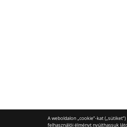
A weboldalon „cookie”-kat („sütiket”
felhasználói élményt nyújthassuk lát