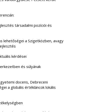
erencián:
lesztés társadalmi pozíciói és
tás lehetőségei a Szigetközben, avagy
fejlesztés
tuális kérdései
zerkezetben és súlyának
 egyetemi docens, Debreceni
ei a globális értékláncok lokális
székelységben