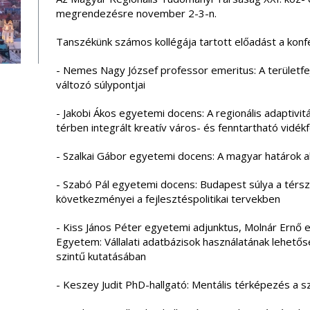
megrendezésre november 2-3-n.
Tanszékünk számos kollégája tartott előadást a konf
- Nemes Nagy József professor emeritus: A területfej
változó súlypontjai
- Jakobi Ákos egyetemi docens: A regionális adaptivi
térben integrált kreatív város- és fenntartható vidék
- Szalkai Gábor egyetemi docens: A magyar határok ak
- Szabó Pál egyetemi docens: Budapest súlya a térs
következményei a fejlesztéspolitikai tervekben
- Kiss János Péter egyetemi adjunktus, Molnár Ernő
Egyetem: Vállalati adatbázisok használatának lehetőség
szintű kutatásában
- Keszey Judit PhD-hallgató: Mentális térképezés a 