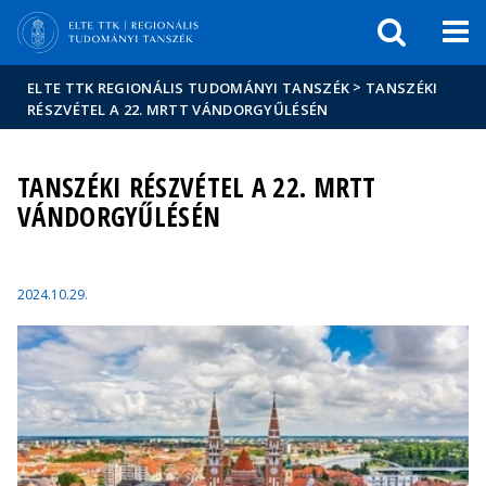
Események
ELTE a
Hírek
sajtóban
>
ELTE TTK REGIONÁLIS TUDOMÁNYI TANSZÉK
TANSZÉKI
RÉSZVÉTEL A 22. MRTT VÁNDORGYŰLÉSÉN
TANSZÉKI RÉSZVÉTEL A 22. MRTT
VÁNDORGYŰLÉSÉN
2024.10.29.