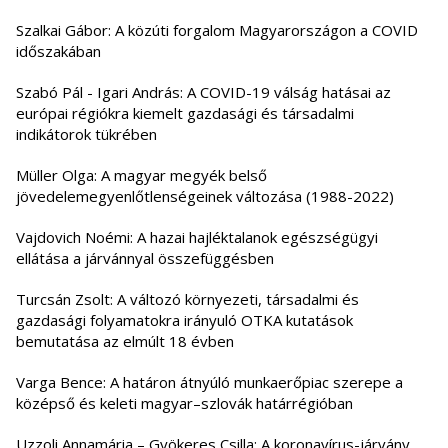
Szalkai Gábor: A közúti forgalom Magyarországon a COVID
időszakában
Szabó Pál - Igari András: A COVID-19 válság hatásai az
európai régiókra kiemelt gazdasági és társadalmi
indikátorok tükrében
Müller Olga: A magyar megyék belső
jövedelemegyenlőtlenségeinek változása (1988-2022)
Vajdovich Noémi: A hazai hajléktalanok egészségügyi
ellátása a járvánnyal összefüggésben
Turcsán Zsolt: A változó környezeti, társadalmi és
gazdasági folyamatokra irányuló OTKA kutatások
bemutatása az elmúlt 18 évben
Varga Bence: A határon átnyúló munkaerőpiac szerepe a
középső és keleti magyar–szlovák határrégióban
Uzzoli Annamária – Gyökeres Csilla: A koronavírus-járvány