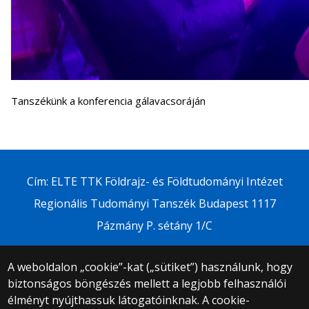
Tanszékünk a konferencia gálavacsoráján
Cím: ELTE TTK Földrajz- és Földtudományi Intézet
Regionális Tudományi Tanszék Budapest 1117
Pázmány P. sétány 1/C
A weboldalon „cookie”-kat („sütiket”) használunk, hogy
biztonságos böngészés mellett a legjobb felhasználói
© 2025 Eötvös Loránd Tudományegyetem
élményt nyújthassuk látogatóinknak. A cookie-
Minden jog fenntartva.